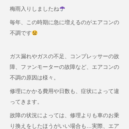
a
n
梅雨入りしましたね
c
e
e
毎年、この時期に急に増えるのがエアコンの
b
不調です
o
o
k
ガス漏れやガスの不足、コンプレッサーの故
障、ファンモーターの故障など、エアコンの
不調の原因は様々。
修理にかかる費用や日数も、症状によって違
ってきます。
故障の状況によっては、修理よりも車のお乗
り換えをしたほうがいい場合も…実際、エア