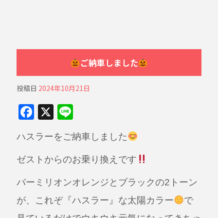
ご納車しました
投稿日
2024年10月21日
F
X
Li
a
n
ハスラーをご納車しました
c
e
e
ゼストからのお乗り換えです
b
バーミリオンオレンジとブラックの2トーン
o
o
が、
これぞ『ハスラー』な太陽カラー
で