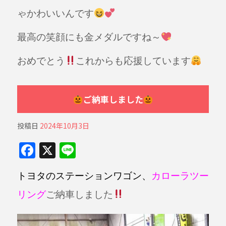
ゃかわいいんです
最高の笑顔にも金メダルですね～
おめでとう
これからも応援しています
ご納車しました
投稿日
2024年10月3日
F
X
Li
a
n
トヨタのステーションワゴン、
カローラツー
c
e
e
リング
ご納車しました
b