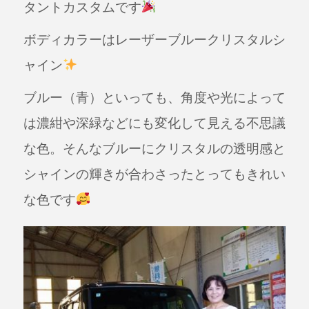
タントカスタムです
c
e
e
ボディカラーはレーザーブルークリスタルシ
b
ャイン
o
o
ブルー（青）といっても、角度や光によって
k
は濃紺や深緑などにも変化して見える不思議
な色。そんなブルーにクリスタルの透明感と
シャインの輝きが合わさったとってもきれい
な色です