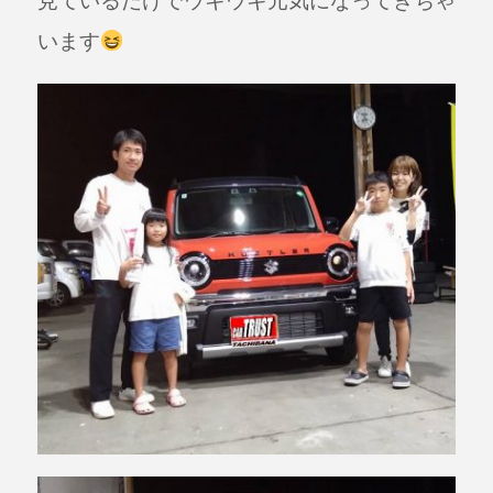
k
見ているだけでウキウキ元気になってきちゃ
います