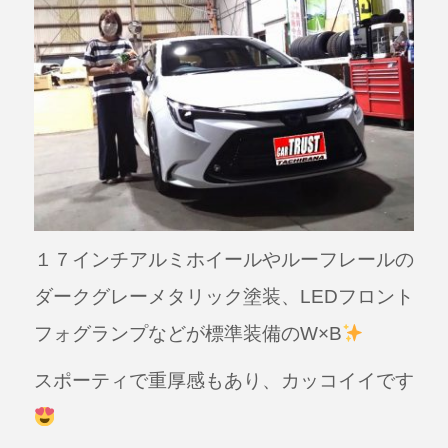
o
o
k
１７インチアルミホイールやルーフレールの
ダークグレーメタリック塗装、LEDフロント
フォグランプなどが標準装備のW×B
スポーティで重厚感もあり、カッコイイです