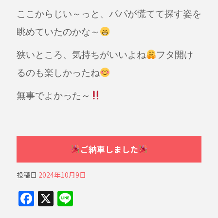
ここからじい～っと、パパが慌てて探す姿を
眺めていたのかな～
狭いところ、気持ちがいいよね
フタ開け
るのも楽しかったね
無事でよかった～
ご納車しました
投稿日
2024年10月9日
F
X
Li
a
n