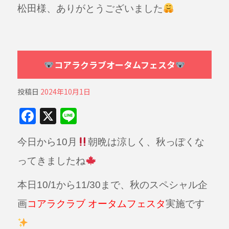
松田様、ありがとうございました
コアラクラブオータムフェスタ
投稿日
2024年10月1日
F
X
Li
a
n
今日から10月
朝晩は涼しく、秋っぽくな
c
e
e
ってきましたね
b
本日10/1から11/30まで、秋のスペシャル企
o
画
コアラクラブ オータムフェスタ
実施です
o