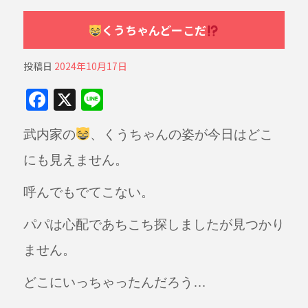
くうちゃんどーこだ
投稿日
2024年10月17日
F
X
Li
a
n
武内家の
、くうちゃんの姿が今日はどこ
c
e
e
にも見えません。
b
呼んでもでてこない。
o
o
パパは心配であちこち探しましたが見つかり
k
ません。
どこにいっちゃったんだろう…