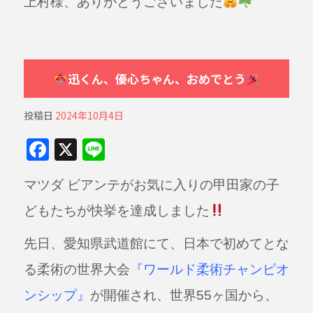
上村様、ありがとうございました
迅くん、優心ちゃん、おめでとう
投稿日
2024年10月4日
F
X
Li
a
n
マツダ ビアンテがお気に入りの甲田家の子
c
e
e
どもたちが快挙を達成しました
b
先日、愛知県武道館にて、日本で初めてとな
o
る柔術の世界大会
『ワールド柔術チャンピオ
o
ンシップ』
が開催され、世界55ヶ国から、
k