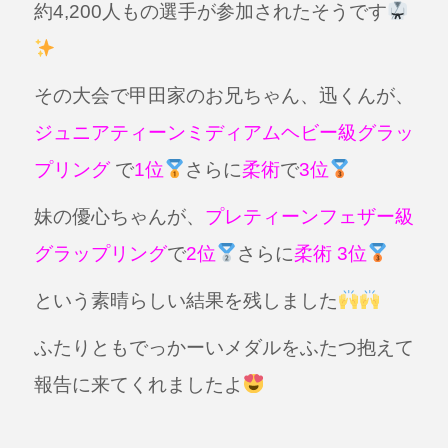
約4,200人もの選手が参加されたそうです
その大会で甲田家のお兄ちゃん、迅くんが、
ジュニアティーンミディアムヘビー級グラッ
プリング
で
1位
さらに
柔術
で
3位
妹の優心ちゃんが、
プレティーンフェザー級
グラップリング
で
2位
さらに
柔術 3位
という素晴らしい結果を残しました
ふたりともでっかーいメダルをふたつ抱えて
報告に来てくれましたよ