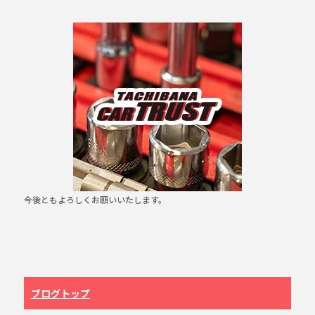
a
n
c
e
e
b
o
o
k
今後ともよろしくお願いいたします。
ブログトップ