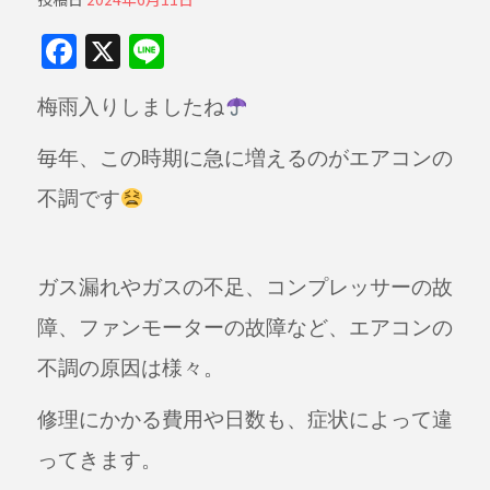
F
X
Li
a
n
梅雨入りしましたね
c
e
e
毎年、この時期に急に増えるのがエアコンの
b
不調です
o
o
k
ガス漏れやガスの不足、コンプレッサーの故
障、ファンモーターの故障など、エアコンの
不調の原因は様々。
修理にかかる費用や日数も、症状によって違
ってきます。