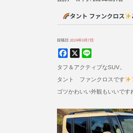
タント ファンクロス
投稿日
2024年3月7日
F
X
Li
a
n
タフ＆アクティブなSUV。
c
e
e
タント ファンクロスです
b
ゴツかわいい外観もいいです
o
o
k