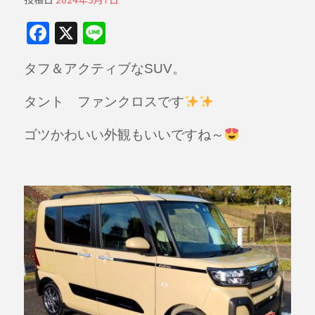
F
X
Li
a
n
タフ＆アクティブなSUV。
c
e
e
タント ファンクロスです
b
ゴツかわいい外観もいいですね～
o
o
k