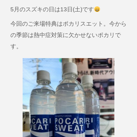
a
n
5月のスズキの日は13日(土)です
c
e
e
今回のご来場特典はポカリスエット。今から
b
の季節は熱中症対策に欠かせないポカリで
o
す。
o
k