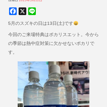
F
X
Li
a
n
5月のスズキの日は13日(土)です
c
e
e
今回のご来場特典はポカリスエット。今から
b
の季節は熱中症対策に欠かせないポカリで
o
す。
o
k