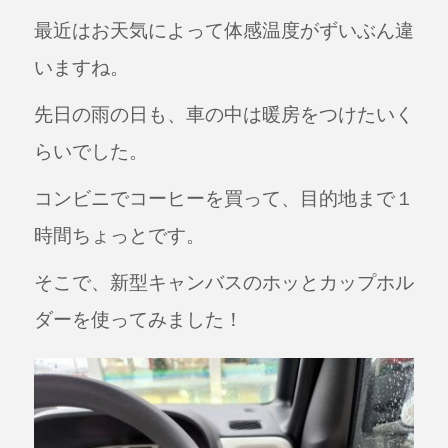
a
n
最近はお天気によって体感温度がずいぶん違
c
e
e
いますね。
b
先日の雨の日も、車の中は暖房をつけたいく
o
らいでした。
o
k
コンビニでコーヒーを買って、目的地まで１
時間ちょっとです。
そこで、新型キャンバスのホッとカップホル
ダーを使ってみました！