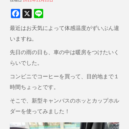
F
X
Li
a
n
最近はお天気によって体感温度がずいぶん違
c
e
e
いますね。
b
先日の雨の日も、車の中は暖房をつけたいく
o
らいでした。
o
k
コンビニでコーヒーを買って、目的地まで１
時間ちょっとです。
そこで、新型キャンバスのホッとカップホル
ダーを使ってみました！