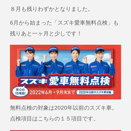
a
n
８月も残りわずかとなりました。
c
e
e
6月から始まった「スズキ愛車無料点検」も
b
残りあと一ヶ月と少しです！
o
o
k
無料点検の対象は2020年以前のスズキ車。
点検項目はこちらの１５項目です。