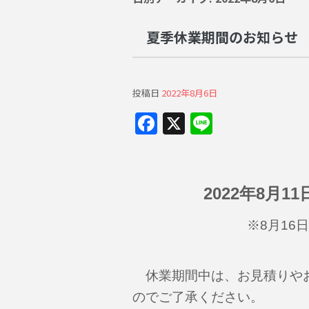
夏季休業期間のお知らせ
投稿日
2022年8月6日
F
X
Li
a
n
c
e
e
2022年8月1
b
o
※8月16
o
k
休業期間中は、お見積りやお
のでご了承ください。