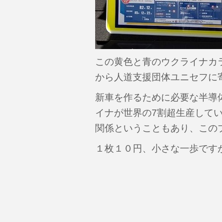
この黄色と青のウクライナカ
から人道支援団体ユニセフに
新車を作るために必要な半導
イナが世界の7割超生産して
関係ということもあり、この
１枚１０円、小さな一歩です