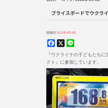
プライスボードでウクラ
投稿日
2022年4月4日
F
X
Li
a
n
『ウクライナの子どもたちに
c
e
クト』に参加しています。
e
b
o
o
k