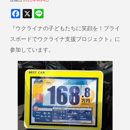
F
X
Li
a
n
『ウクライナの子どもたちに笑顔を！プライ
c
e
e
スボードでウクライナ支援プロジェクト』に
b
参加しています。
o
o
k