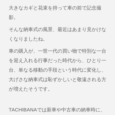
a
n
大きなカギと花束を持って車の前で記念撮
c
e
e
影。
b
そんな納車式の風景、最近はあまり見かけな
o
くなりましたね。
o
k
車の購入が、一世一代の買い物で特別な一台
を迎え入れる行事だった時代から、ひとり一
台、単なる移動の手段という時代に変化し、
大げさな納車式は恥ずかしいと敬遠される方
が増えたそうです。
TACHIBANAでは新車や中古車の納車時に、