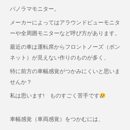
a
n
パノラマモニター。
c
e
e
メーカーによってはアラウンドビューモニタ
b
ーや全周囲モニターなど呼び方があります。
o
o
最近の車は運転席からフロントノーズ（ボン
k
ネット）が見えない作りのものが多く、
特に前方の車幅感覚がつかみにくいと思いま
せんか？
私は思います! ものすごく苦手です
車幅感覚（車両感覚）をつかむには、