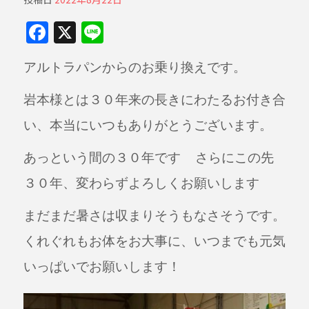
F
X
Li
a
n
アルトラパンからのお乗り換えです。
c
e
e
岩本様とは３０年来の長きにわたるお付き合
b
い、本当にいつもありがとうございます。
o
o
あっという間の３０年です
さらにこの先
k
３０年、変わらずよろしくお願いします
まだまだ暑さは収まりそうもなさそうです。
くれぐれもお体をお大事に、いつまでも元気
いっぱいでお願いします！