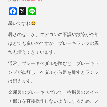
F
X
Li
a
n
暑いですね
c
e
e
暑さのせいか、エアコンの不調や故障が今年
b
はとても多いのですが、ブレーキランプの異
o
常も増えてきています。
o
k
通常、ブレーキペダルを踏むと、ブレーキラ
ンプが点灯し、ペダルから足を離すとランプ
は消えます。
金属製のブレーキペダルで、樹脂製のスイッ
チ部分を直接操作しないようにするため、ス