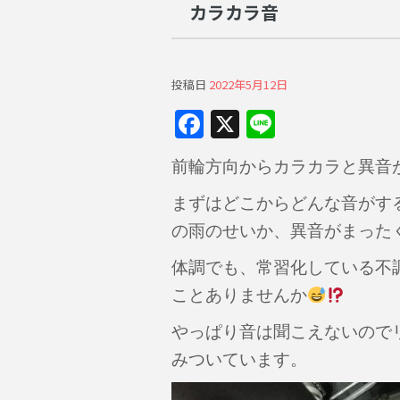
カラカラ音
投稿日
2022年5月12日
F
X
Li
a
n
前輪方向からカラカラと異音
c
e
e
まずはどこからどんな音がす
b
の雨のせいか、異音がまった
o
体調でも、常習化している不
o
ことありませんか
k
やっぱり音は聞こえないので
みついています。