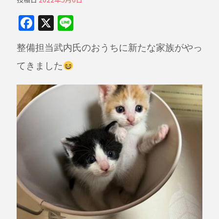
F
X
Li
a
n
整備担当武内氏のおうちに新たな家族がやっ
c
e
e
てきました
b
o
o
k