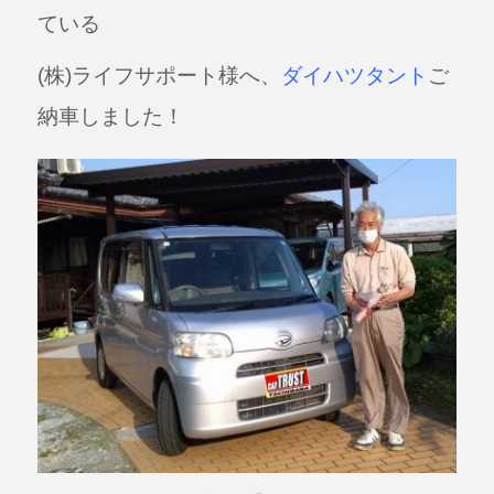
e
ている
b
(株)ライフサポート様へ、
ダイハツタント
ご
o
納車しました！
o
k