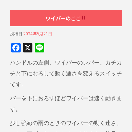
ワイパーのここ
投稿日
2024年5月21日
F
X
Li
a
n
ハンドルの左側、ワイパーのレバー。カチカ
c
e
e
チと下におろして動く速さを変えるスイッチ
b
です。
o
バーを下におろすほどワイパーは速く動きま
o
す。
k
少し強めの雨のときのワイパーの動く速さ、