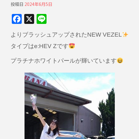
投稿日
2024年6月5日
F
X
Li
a
n
よりブラッシュアップされたNEW VEZEL
c
e
e
タイプはe:HEV Zです
b
プラチナホワイトパールが輝いています
o
o
k