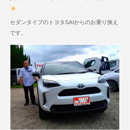
c
e
e
b
セダンタイプのトヨタSAIからのお乗り換え
o
です。
o
k