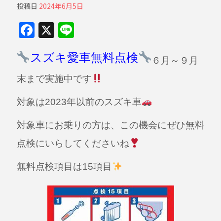
投稿日
2024年6月5日
F
X
Li
a
n
c
e
スズキ愛車無料点検
６月～９月
e
末まで実施中です
b
対象は2023年以前のスズキ車
o
o
対象車にお乗りの方は、この機会にぜひ無料
k
点検にいらしてくださいね
無料点検項目は15項目