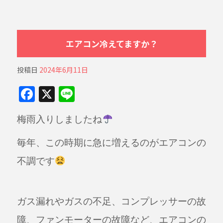
エアコン冷えてますか？
投稿日
2024年6月11日
F
X
Li
a
n
梅雨入りしましたね
c
e
e
毎年、この時期に急に増えるのがエアコンの
b
不調です
o
o
k
ガス漏れやガスの不足、コンプレッサーの故
障、ファンモーターの故障など、エアコンの