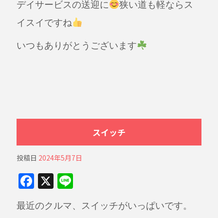
デイサービスの送迎に
狭い道も軽ならス
イスイですね
いつもありがとうございます
スイッチ
投稿日
2024年5月7日
F
X
Li
a
n
最近のクルマ、スイッチがいっぱいです。
c
e