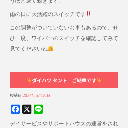
うほど速く動きます。
雨の日に大活躍のスイッチです
この調整がついていないお車もあるので、ぜ
ひ一度、ワイパーのスイッチを確認してみて
見てくださいね
ダイハツ タント ご納車です
投稿日
2024年5月10日
F
X
Li
a
n
デイサービスやサポートハウスの運営をされ
c
e