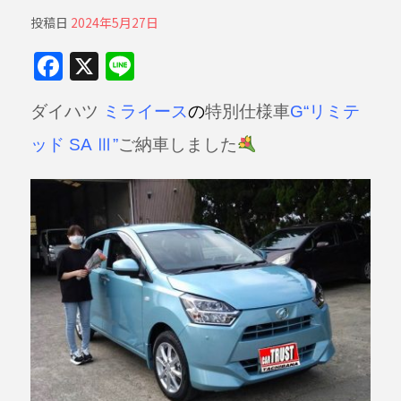
投稿日
2024年5月27日
F
X
Li
a
n
ダイハツ
ミライース
の
特別仕様車
G“リミテ
c
e
e
ッド SA Ⅲ”
ご納車しました
b
o
o
k