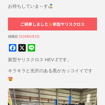
お待ちしていま～す
ご納車しました
新型ヤリスクロス
投稿日
2024年6月3日
F
X
Li
a
n
新型ヤリスクロス HEV Zです。
c
e
e
キラキラと光沢のある黒がカッコイイです
b
o
o
k