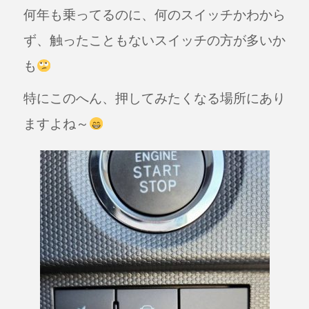
e
何年も乗ってるのに、何のスイッチかわから
b
ず、触ったこともないスイッチの方が多いか
o
も
o
k
特にこのへん、押してみたくなる場所にあり
ますよね～