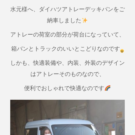
a
n
水元様へ、ダイハツアトレーデッキバンをご
c
e
e
納車しました
b
アトレーの荷室の部分が荷台になっていて、
o
o
箱バンとトラックのいいとこどりなのです
k
しかも、快適装備や、内装、外装のデザイン
はアトレーそのものなので、
便利でおしゃれで快適なのです