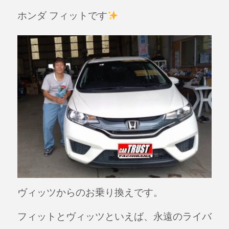
a
n
ホンダ フィットです
c
e
e
b
o
o
k
ヴィッツからのお乗り換えです。
フィットとヴィッツといえば、永遠のライバ