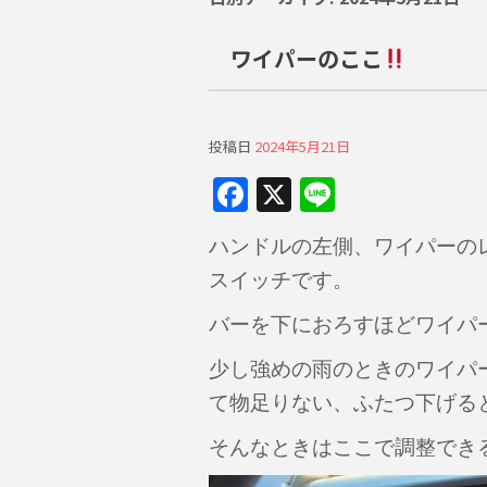
ワイパーのここ
投稿日
2024年5月21日
F
X
Li
a
n
ハンドルの左側、ワイパーの
c
e
スイッチです。
e
b
バーを下におろすほどワイパ
o
少し強めの雨のときのワイパ
o
て物足りない、ふたつ下げる
k
そんなときはここで調整でき