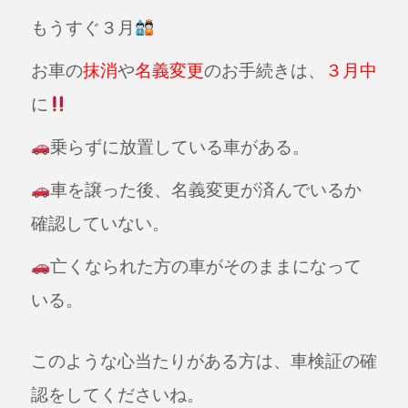
a
n
もうすぐ３月
c
e
e
お車の
抹消
や
名義変更
のお手続きは、
３月中
b
に
o
o
乗らずに放置している車がある。
k
車を譲った後、名義変更が済んでいるか
確認していない。
亡くなられた方の車がそのままになって
いる。
このような心当たりがある方は、車検証の確
認をしてくださいね。