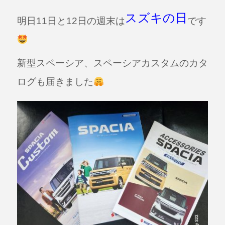
a
n
c
e
スズキの日
明日11日と12日の週末は
です
e
b
新型スペーシア、スペーシアカスタムのカタ
o
o
ログも届きました
k