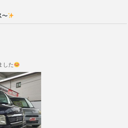
ス～
ました