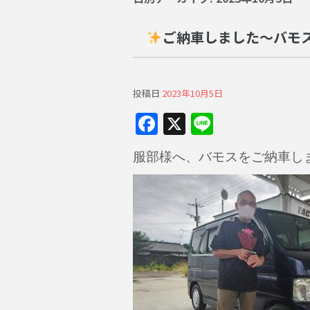
ご納車しました～バモ
投稿日
2023年10月5日
F
X
Li
a
n
服部様へ、バモスをご納車し
c
e
e
b
o
o
k