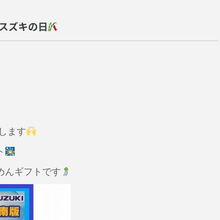
はスズキの日
催します
ト
めんギフトです