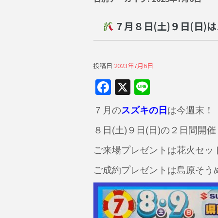
７月８日(土)９日(日)
投稿日
2023年7月6日
F
X
Li
a
n
７月の
スズキの日
は今週末！
c
e
e
８日(土)９日(日)の２日間開
b
ご来場プレゼントは花火セッ
o
ご成約プレゼントは島原そう
o
k