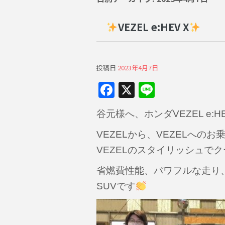
VEZEL e:HEV X
投稿日
2023年4月7日
F
X
Li
a
n
谷元様へ、ホンダVEZEL e:
c
e
e
VEZELから、VEZELへ
b
VEZELのスタイリッシュで
o
省燃費性能、パワフルな走り
o
SUVです
k