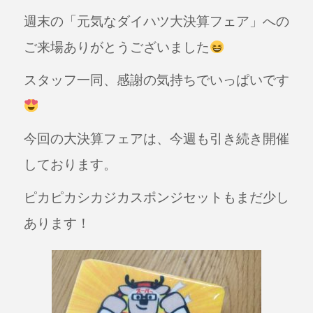
a
n
週末の「元気なダイハツ大決算フェア」への
c
e
e
ご来場ありがとうございました
b
スタッフ一同、感謝の気持ちでいっぱいです
o
o
k
今回の大決算フェアは、今週も引き続き開催
しております。
ピカピカシカジカスポンジセットもまだ少し
あります！