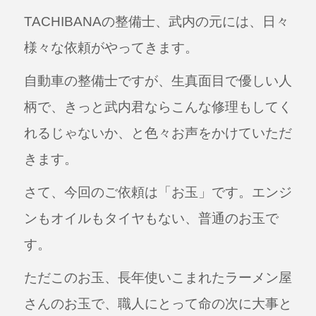
a
n
TACHIBANAの整備士、武内の元には、日々
c
e
e
様々な依頼がやってきます。
b
自動車の整備士ですが、生真面目で優しい人
o
柄で、きっと武内君ならこんな修理もしてく
o
れるじゃないか、と色々お声をかけていただ
k
きます。
さて、今回のご依頼は「お玉」です。エンジ
ンもオイルもタイヤもない、普通のお玉で
す。
ただこのお玉、長年使いこまれたラーメン屋
さんのお玉で、職人にとって命の次に大事と