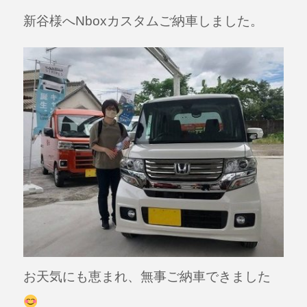
a
n
新谷様へNboxカスタムご納車しました。
c
e
e
b
o
o
k
お天気にも恵まれ、無事ご納車できました