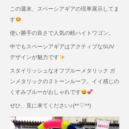
a
n
この週末、スペーシアギアの現車展示してま
c
e
e
す
b
使い勝手の良さで人気の軽ハイトワゴン。
o
o
中でもスペーシアギアはアクティブなSUV
k
デザインが魅力です
スタイリッシュなオフブルーメタリック ガ
ンメタリックの２トーンルーフ。イイ感じの
くすみブルーがおしゃれです
ぜひ、見に来てください♪(*^▽^*)