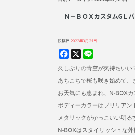
Ｎ－ＢＯＸカスタムGＬ
投稿日
2022年3月24日
F
X
Li
a
n
久しぶりの青空が気持ちいい
c
e
e
あちこちで桜も咲き始めて、
b
お天気にも恵まれ、N-BOX
o
ボディーカラーはブリリアン
o
メタリックがかっこいい明る
k
N-BOXはスタイリッシュな