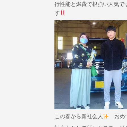
行性能と燃費で根強い人気で
す
この春から新社会人
おめで