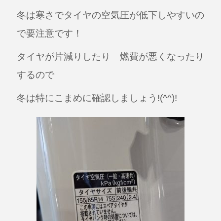
a
n
冬は寒さでタイヤの空気圧が低下しやすいの
c
e
e
で要注意です！
b
タイヤが片減りしたり 燃費が悪くなったり
o
するので
o
k
冬は特にこまめに確認しましょう!(^^)!