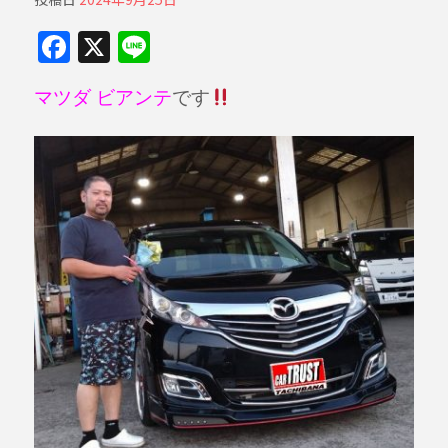
F
X
Li
a
n
マツダ ビアンテ
です
c
e
e
b
o
o
k