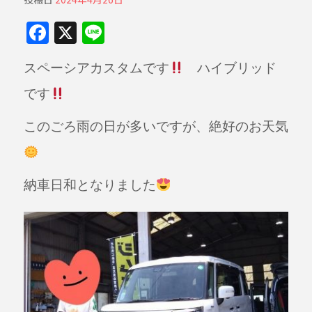
F
X
Li
a
n
スペーシアカスタムです
ハイブリッド
c
e
e
です
b
このごろ雨の日が多いですが、絶好のお天気
o
o
k
納車日和となりました