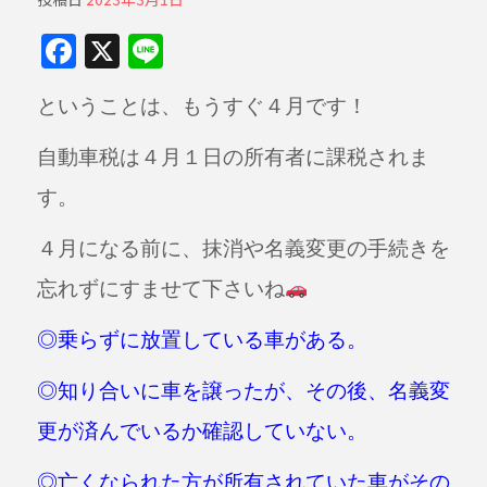
F
X
Li
a
n
ということは、もうすぐ４月です！
c
e
e
自動車税は４月１日の所有者に課税されま
b
す。
o
o
４月になる前に、抹消や名義変更の手続きを
k
忘れずにすませて下さいね
◎乗らずに放置している車がある。
◎知り合いに車を譲ったが、その後、名義変
更が済んでいるか確認していない。
◎亡くなられた方が所有されていた車がその