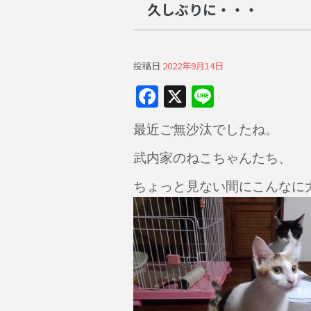
久しぶりに・・・
投稿日
2022年9月14日
F
X
Li
a
n
最近ご無沙汰でしたね。
c
e
e
武内家のねこちゃんたち、
b
ちょっと見ない間にこんなに
o
o
k