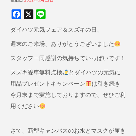
F
X
Li
a
n
ダイハツ元気フェア＆スズキの日、
c
e
e
週末のご来場、ありがとうございました
b
スタッフ一同感謝の気持ちでいっぱいです！
o
o
スズキ愛車無料点検
とダイハツの元気に
k
用品プレゼントキャンペーン
は引き続き
今月末まで実施しておりますので、ぜひご利
用ください
さて、新型キャンバスのお水とマスクが届き