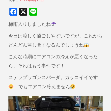
F
X
Li
a
n
梅雨入りしましたね
c
e
e
今日は涼しく過ごしやすいですが、これから
b
どんどん蒸し暑くなるんでしょ
うね
o
o
こんな時期にエアコンの冷えが悪くなった
k
ら、それはもう事件です！
ステップワゴンスパーダ。カッコイイです
でもエアコン冷えません