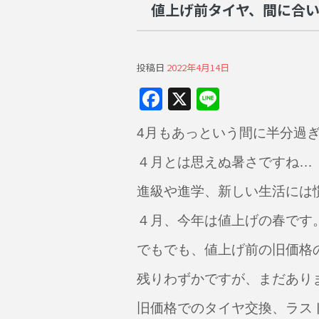
値上げ前タイヤ、間に合
投稿日
2022年4月14日
F
X
Li
a
n
4月もあっという間に半分過
c
e
e
４月とは思えぬ暑さですね…
b
進級や進学、新しい生活には
o
４月、今年は値上げの春です
o
でもでも、値上げ前の旧価格
k
残りわずかですが、まだあり
旧価格でのタイヤ交換、ラス