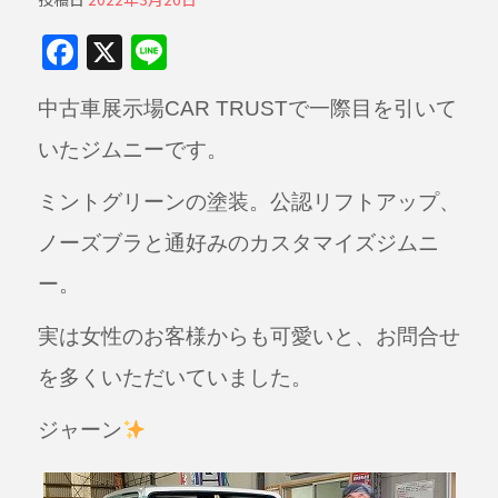
F
X
Li
a
n
中古車展示場CAR TRUSTで一際目を引いて
c
e
e
いたジムニーです。
b
ミントグリーンの塗装。公認リフトアップ、
o
ノーズブラと通好みのカスタマイズジムニ
o
ー。
k
実は女性のお客様からも可愛いと、お問合せ
を多くいただいていました。
ジャーン