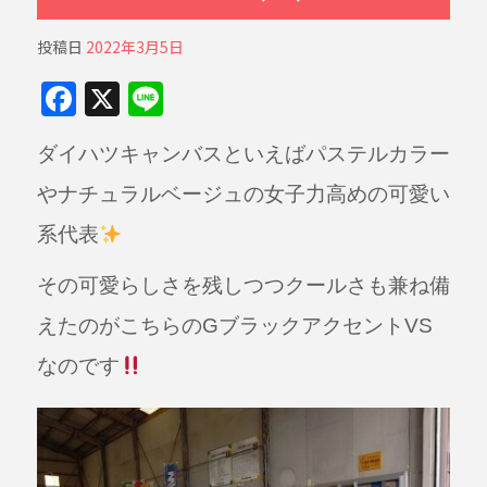
投稿日
2022年3月5日
F
X
Li
a
n
ダイハツキャンバスといえばパステルカラー
c
e
e
やナチュラルベージュの女子力高めの可愛い
b
系代表
o
その可愛らしさを残しつつクールさも兼ね備
o
えたのがこちらのGブラックアクセントVS
k
なのです