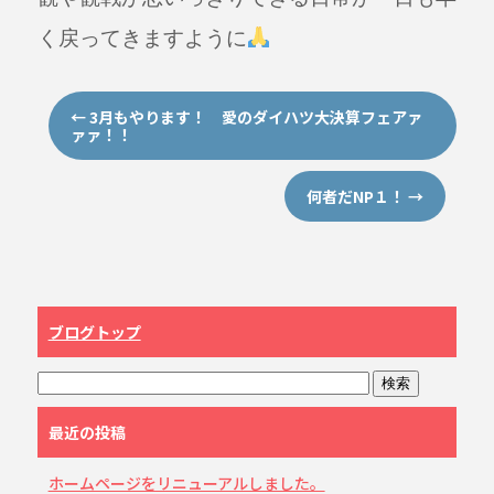
く戻ってきますように
←
3月もやります！ 愛のダイハツ大決算フェアァ
ァァ！！
何者だNP１！
→
ブログトップ
最近の投稿
ホームページをリニューアルしました。