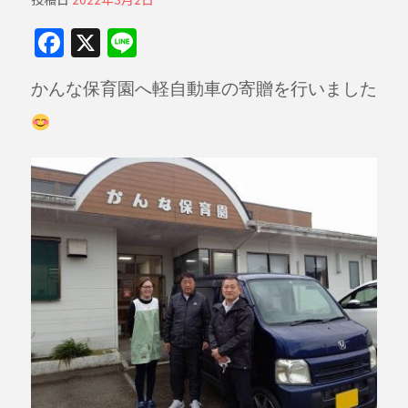
F
X
Li
a
n
かんな保育園へ軽自動車の寄贈を行いました
c
e
e
b
o
o
k