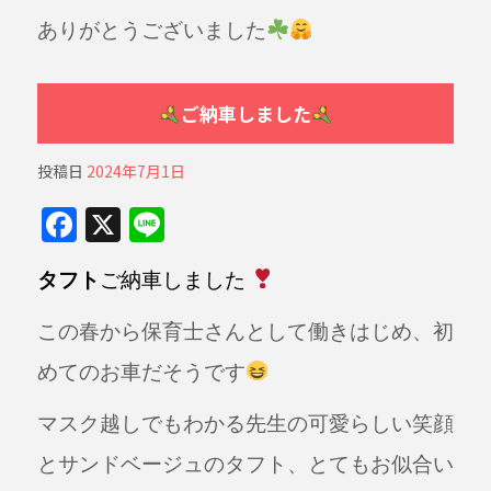
ありがとうございました
ご納車しました
投稿日
2024年7月1日
F
X
Li
a
n
タフト
ご納車しました
c
e
e
この春から保育士さんとして働きはじめ、初
b
めてのお車だそうです
o
o
マスク越しでもわかる先生の可愛らしい笑顔
k
とサンドベージュのタフト、とてもお似合い