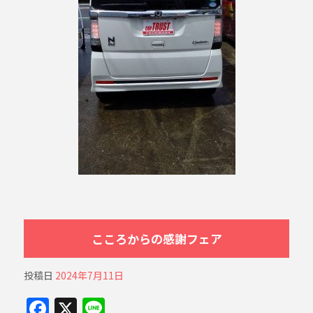
こころからの感謝フェア
投稿日
2024年7月11日
F
X
Li