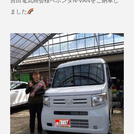
吉田電気商会様へホンダN-VANをご納車し
c
e
e
ました
b
o
o
k