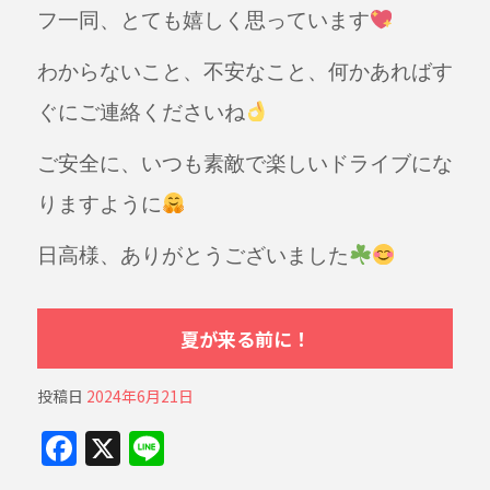
フ一同、とても嬉しく思っています
わからないこと、不安なこと、何かあればす
ぐにご連絡くださいね
ご安全に、いつも素敵で楽しいドライブにな
りますように
日高様、ありがとうございました
夏が来る前に！
投稿日
2024年6月21日
F
X
Li
a
n