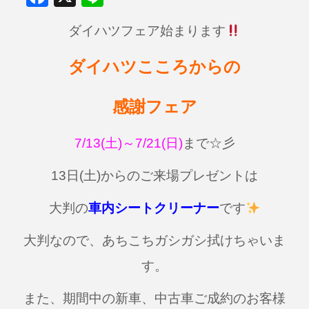
a
n
ダイハツフェア始まります
c
e
e
ダイハツこころからの
b
o
感謝フェア
o
k
7/13(土)～7/21(日)
まで☆彡
13日(土)からのご来場プレゼントは
大判の
車内シートクリーナー
です
大判なので、あちこちガシガシ拭けちゃいま
す。
また、期間中の新車、中古車ご成約のお客様