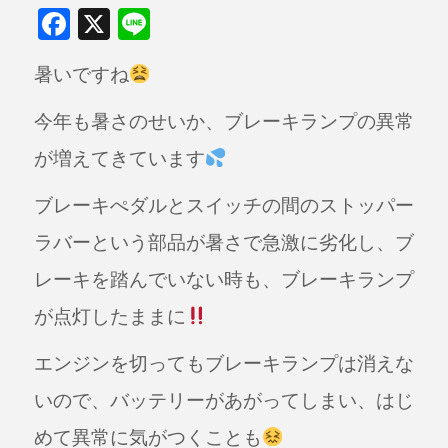
F
X
Li
a
n
暑いですね
c
e
e
今年も暑さのせいか、ブレーキランプの異常
b
が増えてきています
o
o
ブレーキぺダルとスイッチの間のストッパー
k
ラバーという部品が暑さで急激に劣化し、ブ
レーキを踏んでいない時も、ブレーキランプ
が点灯したままに
エンジンを切ってもブレーキランプは消えな
いので、バッテリーがあがってしまい、はじ
めて異常に気がつくことも