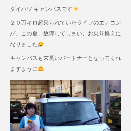
a
n
ダイハツ キャンバスです
c
e
e
２０万キロ超乗られていたライフのエアコン
b
が、この夏、故障してしまい、お乗り換えに
o
なりました
o
k
キャンバスも末長いパートナーとなってくれ
ますように