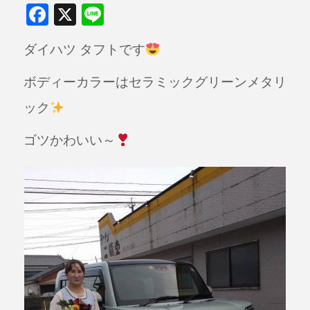
F
X
Li
a
n
ダイハツ タフトです
c
e
e
ボディーカラーはセラミックグリーンメタリ
b
ック
o
o
ゴツかわいい～
k