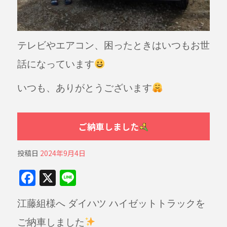
テレビやエアコン、困ったときはいつもお世
話になっています
いつも、ありがとうございます
ご納車しました
投稿日
2024年9月4日
F
X
Li
a
n
江藤組様へ ダイハツ ハイゼットトラックを
c
e
e
ご納車しました