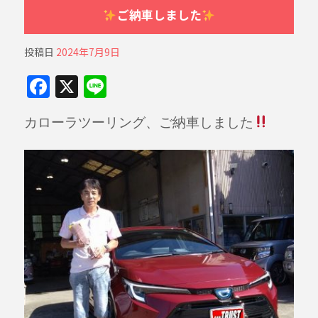
ご納車しました
投稿日
2024年7月9日
F
X
Li
a
n
カローラツーリング、ご納車しました
c
e
e
b
o
o
k