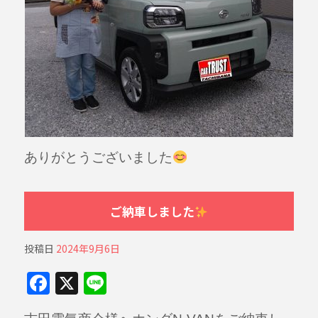
ありがとうございました
ご納車しました
投稿日
2024年9月6日
F
X
Li
a
n