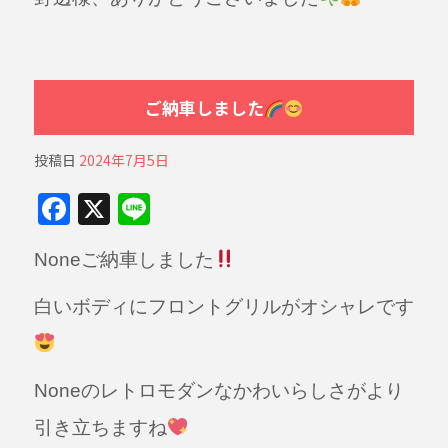
ご納車しました
投稿日
2024年7月5日
F
X
Li
a
n
Noneご納車しました
c
e
e
白いボディにフロントグリルがオシャレです
b
o
o
Noneのレトロモダンなかわいらしさがより
k
引き立ちますね