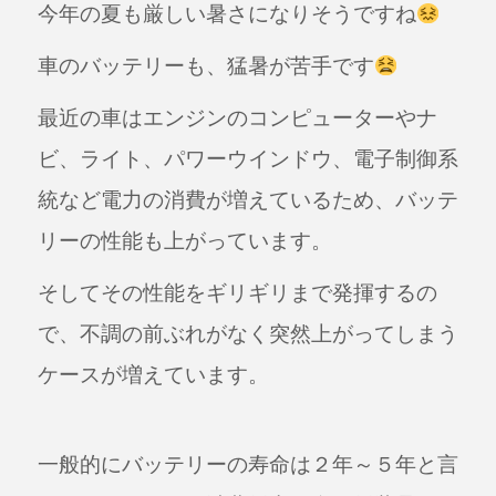
今年の夏も厳しい暑さになりそうですね
c
e
e
車のバッテリーも、猛暑が苦手です
b
最近の車はエンジンのコンピューターやナ
o
o
ビ、ライト、パワーウインドウ、電子制御系
k
統など電力の消費が増えているため、バッテ
リーの性能も上がっています。
そしてその性能をギリギリまで発揮するの
で、不調の前ぶれがなく突然上がってしまう
ケースが増えています。
一般的にバッテリーの寿命は２年～５年と言